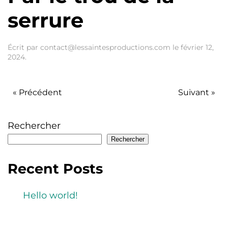
serrure
Écrit par
contact@lessaintesproductions.com
le
février 12,
2024
.
« Précédent
Suivant »
Rechercher
Rechercher
Recent Posts
Hello world!